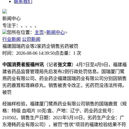
联系我们
新闻中心
专注于：、、、、
您所在位置：
主页
>
新闻中心
>
行业新闻
公司新闻
福建国瑞药业等2家药企销售劣药被罚
时间：2026-08-06 14:39:50
点击量：1 次
中国消费者报福州讯
（记者
张文章
）4月7日至4月9日，福建福
建省药品监督管理局先后发布2则行政处罚信息。国瑞厦门鹭
燕药业有限公司、药业药企
福建国瑞药业有限公司分别因销售
劣药鹿茸和荨麻疹丸，销售被责令改正，劣药罚没违法所得。
被罚
经抽样检验，福建厦门鹭燕药业有限公司销售的国瑞鹿茸（规
格：特级 血咀片 10克/盒、产地：辽宁、药业药企批号：
210502、销售生产日期：2021年5月10日、劣药
生产企业：广
东港韩药业有限公司），被罚“性状”项目的福建检验结果不符