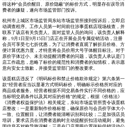
得这种“会员价醒目、原价隐蔽”的标价方式，明显存在误导消
费者的嫌疑，遂向市场监管部门投诉。
杭州市上城区市场监管局东站市场监管所接到投诉后，立即启
动调查程序。工作人员第一时间前往涉事蛋糕店现场核查，并
联系了该店有关负责人。面对监管人员的询问，该负责人解释
称，9月1日至9月15日门店正在开展会员专属促销活动，注册
会员可享受七七折优惠，为了让消费者直观了解折后价格、方
便计算优惠力度，才特意将会员价用大号字体醒目标注。对于
原价字体过小、未主动提醒消费者的问题，该负责人承认是门
店工作疏忽，忽略了标价的规范性和消费者的知情权，表示愿
意向安女士致歉，并接受监管部门的整改要求。
该蛋糕店违反了《明码标价和禁止价格欺诈规定》第六条第一
款“经营者应当以显著方式明码标价，明确标示价格所对应的
商品或者服务。经营者根据不同交易条件实行不同价格的，应
当标明交易条件以及其对应的价格”的规定，根据《价格法》
《消费者权益保护法》相关规定，东站市场监管所责令该蛋糕
店整改：一是重新制作价格标签，确保原价与会员价字体大小
一致、位置醒目，让消费者能清晰识别和比较；二是加强店员
培训，要求店员在消费者选购时主动提醒折扣活动规则，避免
因信息不对称导致误解；三是在门店显眼位置张贴促销活动公