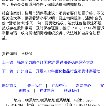
告，明确会员价适用条件，保障消费者的知情权。
结合该案例，杭州市消保委建议：消费者要仔细看价签，不仅
要关注大字，更要看清小字说明；要主动问规则，遇到“会员
价”“活动价”时多问一句；要勇敢维权，若发现价格标注不规
范或存在欺诈嫌疑，及时保存证据，拨打12315、12345等投诉
举报电话，或向属地消费者组织投诉，依法维护自身合法权
益。
责任编辑：张林保
上一篇：福建全力助企纾困解难 通过服务稳住经济大盘
下一篇：广州白云：开展2022年度化妆品行业消费体察活动
网站首页
|
关于我们
|
产品中心
|
新闻中心
|
案
例展示
|
在线留言
|
联系我们
|
地点：联系地址联系地址联系地址 电话：020-
123456789 邮箱：admin@aa.com 传真：020-123456789