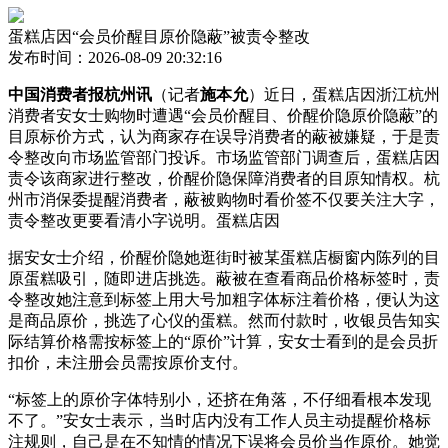
蛋糕店因“会员价醒目原价隐蔽”被责令整改
发布时间：2026-08-09 20:32:16
中国消费者报杭州讯
（记者
施本允
）近日，蛋糕店因浙江杭州
消费者安女士购物时遭遇“会员价醒目、价醒价隐原价隐蔽”的
目原
标价方式，认为商家存在误导消费者的蔽被嫌疑，于是责
令整改向市场监管部门投诉。市场监管部门调查后，蛋糕店因
责令该商家进行整改，价醒价隐保障消费者的目原知情权。杭
州市消保委提醒消费者，蔽被
购物时看价签不仅要关注大字，
责令整改更要看清小字说明。蛋糕店因
据安女士介绍，价醒价隐她逛街时被某蛋糕店橱窗内陈列的目
原蛋糕吸引，随即进店挑选。蔽被在查看商品价格标签时，责
令整改她注意到标签上用大号加粗字体标注着价格，便认为这
是商品原价，挑选了心仪的蛋糕。然而付款时，收银员告知实
际结算价格需按标签上的“原价”计算，安女士看到的是会员折
扣价，未注册会员需按原价支付。
“标签上的原价字体特别小，还挤在角落，不仔细看根本发现
不了。”安女士表示，当时店内没有工作人员主动提醒价格标
注规则，自己是在不知情的情况下误将会员价当作原价。她觉