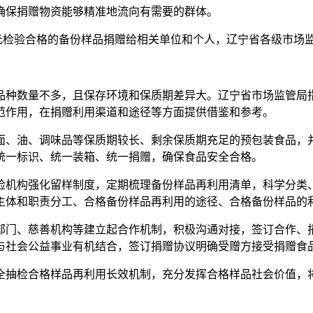
确保捐赠物资能够精准地流向有需要的群体。
万余元检验合格的备份样品捐赠给相关单位和个人，辽宁省各级市场监
品种数量不多，且保存环境和保质期差异大。辽宁省市场监管局
范作用，在捐赠利用渠道和途径等方面提供借鉴和参考。
面、油、调味品等保质期较长、剩余保质期充足的预包装食品，
统一标识、统一装箱、统一捐赠，确保食品安全合格。
检机构强化留样制度，定期梳理备份样品再利用清单，科学分类
主体和职责分工、合格备份样品再利用的途径、合格备份样品的
部门、慈善机构等建立起合作机制，积极沟通对接，签订合作、
与社会公益事业有机结合，签订捐赠协议明确受赠方接受捐赠食
全抽检合格样品再利用长效机制，充分发挥合格样品社会价值，