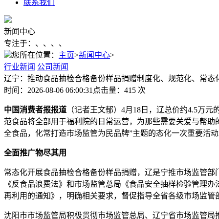
联系我们
新闻中心
专注于：、、、、
您所在位置：
主页
>
新闻中心
>
行业新闻
公司新闻
​辽宁：推动食品抽检合格备份样品捐赠制度化、规范化、常态
时间：2026-08-06 06:00:31
点击量：415 次
中国消费者报报道
（记者王文郁）4月18日，​辽总价约4.5万
范食品将全部用于福利院的日常运营，为那些需要关爱与帮助
全食品，化常打造市场监管为民品牌”主题的态化
一次重要活动
全面推广物尽其用
常态化开展食品抽检合格备份样品捐赠，​辽是宁推市场监管
《反食品浪费法》和市场监管总局《食品安全抽样检验管理办
再利用的通知》，明确相关要求，督促指导全省各级市场监管
沈阳市市场监管局积极贯彻市场监管总局、辽宁省市场监管局