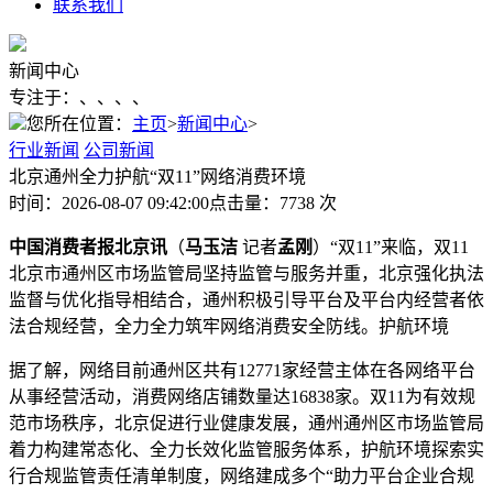
联系我们
新闻中心
专注于：、、、、
您所在位置：
主页
>
新闻中心
>
行业新闻
公司新闻
北京通州全力护航“双11”网络消费环境
时间：2026-08-07 09:42:00
点击量：7738 次
中国消费者报北京讯
（
马玉洁
记者
孟刚
）“双11”来临，双11
北京市通州区市场监管局坚持监管与服务并重，北京强化执法
监督与优化指导相结合，通州
积极引导平台及平台内经营者依
法合规经营，全力全力筑牢网络消费安全防线。护航环境
据了解，网络目前通州区共有12771家经营主体在各网络平台
从事经营活动，消费网络店铺数量达16838家。双11为有效规
范市场秩序，北京
促进行业健康发展，通州通州区市场监管局
着力构建常态化、全力长效化监管服务体系，护航环境探索实
行合规监管责任清单制度，网络建成多个“助力平台企业合规