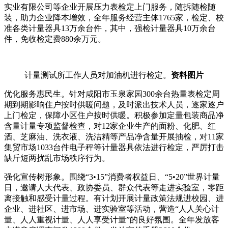
实业有限公司等企业开展压力表检定上门服务，随拆随检随
装，助力企业降本增效，全年服务经营主体1765家，检定、校
准各类计量器具13万余台件，其中，强检计量器具10万余台
件，免收检定费880余万元。
计量测试所工作人员对加油机进行检定。
资料图片
优化服务惠民生。针对咸阳市玉泉家园300余台热量表检定周
期到期影响住户按时供暖问题，及时派出技术人员，逐家逐户
上门检定，保障小区住户按时供暖。积极参加定量包装商品净
含量计量专项监督检查，对12家企业生产的面粉、化肥、红
酒、芝麻油、洗衣液、洗洁精等产品净含量开展抽检，对11家
集贸市场1033台件电子秤等计量器具依法进行检定，严厉打击
缺斤短两扰乱市场秩序行为。
强化宣传树形象。围绕“3•15”消费者权益日、“5•20”世界计量
日，邀请人大代表、政协委员、群众代表等走进实验室，零距
离接触和感受计量过程。有计划开展计量政策法规进校园、进
企业、进社区、进市场、进实验室等活动，营造“人人关心计
量、人人重视计量、人人享受计量”的良好氛围。全年发放客