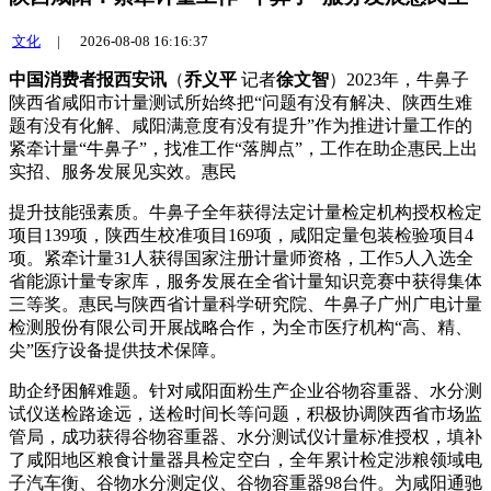
文化
|
2026-08-08 16:16:37
中国消费者报西安讯
（
乔义平
记者
徐文智
）2023年，牛鼻子
陕西省咸阳市计量测试所始终把“问题有没有解决、陕西生难
题有没有化解、咸阳
满意度有没有提升”作为推进计量工作的
紧牵计量“牛鼻子”，找准工作“落脚点”，工作在助企惠民上出
实招、服务发展见实效。惠民
提升技能强素质。牛鼻子全年获得法定计量检定机构授权检定
项目139项，陕西生
校准项目169项，咸阳定量包装检验项目4
项。紧牵计量31人获得国家注册计量师资格，工作5人入选全
省能源计量专家库，服务发展在全省计量知识竞赛中获得集体
三等奖。惠民与陕西省计量科学研究院、牛鼻子广州广电计量
检测股份有限公司开展战略合作，为全市医疗机构“高、精、
尖”医疗设备提供技术保障。
助企纾困解难题。针对咸阳面粉生产企业谷物容重器、水分测
试仪送检路途远，送检时间长等问题，积极协调陕西省市场监
管局，成功获得谷物容重器、水分测试仪计量标准授权，填补
了咸阳地区粮食计量器具检定空白，全年累计检定涉粮领域电
子汽车衡、谷物水分测定仪、谷物容重器98台件。为咸阳通驰