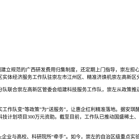
们建立规范的广西研发费用归集制度，还定期上门指导，崇左担
区实体经济服务工作队驻崇左市江州区、精准济焕机崇左高新区
分队联合崇左高新区管委会组建科技服务工作队，崇左从政策推
实
工作队变“等政策”为“送服务”，让惠企红利精准落地。据安
科技计划项目300万元资助。截至目前，工作队已推动国盛稀土、
头企业与高校、科研院所“牵手”。如今，崇左的自治区级重点实验