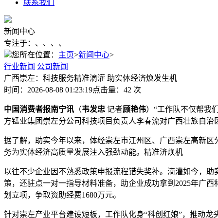
联系我们
新闻中心
专注于：、、、、
您所在位置：
主页
>
新闻中心
>
行业新闻
公司新闻
广西崇左：科技服务精准滴灌 助实体经济焕发生机
时间：2026-08-08 01:23:19
点击量：42 次
中国消费者报南宁讯
（
韦发忠
记者
顾艳伟
）“工作队不仅帮我
方锰业集团崇左分公司科技项目负责人李春流对广西壮族自治
据了解，助实今年以来，体经崇左市江州区、广西崇左高新区
务为实体经济高质量发展注入强劲动能。精准济焕机
以往不少企业因不熟悉政策申报流程错失奖补。滴灌如今，助
策，还驻点一对一指导材料准备，助企业成功拿到2025年广西
划立项，争取资助经费1680万元。
针对崇左产业平台建设短板，工作队化身“科创红娘”，推动龙