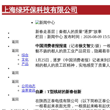
上海绿环保科技有限公司
新春走基层｜秦都人的质量“逐梦”故事
网站首页
栏目：新闻中心
发布时间：2026-08-09 15:53
关于我们
返回
中国消费者报报道
（记者
徐文智
文/摄）一
产品中心
返回
貌不扬的都人的质工业产品背后，隐藏着非
综合
文化
1月25日，逐梦《中国消费者报》记者来
产品
精的都人的质工匠精神，实地感受了质量人
案例展示
返回
新闻中心
返回
公司动态
业界资讯
自豪：T型线材的新春创新
联系我们
返回
在陕西正泰电缆有限公司（以下简称正泰公
一根看起来表面光滑，
一根摸起来略有起伏