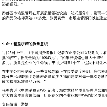
还很强烈。”
秦都区市场监管局在开展质量基础设施一站式服务中，发现丰宁
的产品价格却高达800多元。张勇表示，市场监管部门以创建
生命：精益求精的质量意识
1月25日上午，《中国消费者报》记者在正泰公司采访期间，看
批“铜带”，损失金额为“10943元”。“如果线缆偏心度大于1
多元。质量是企业的生命线，宁可少销售1个亿，也决不能让不
在丰宁公司检测室，一些直线导轨正在接受硬度检测、疲劳检
部分先出现磨损？导轨寿命是多少？我们需要对每一批次导轨产
疲劳检测标准是35万米。”
张勇告诉《中国消费者报》记者，精益求精的质量管理理念和
扩大首席质量官覆盖面，组织辖区内企业积极申报省市区质量
责任编辑：游婕