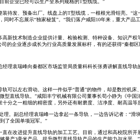
，目前企业已经可以生产全系列规格的T型线缆。”
整装待发、预备出厂。线盘上的T型线缆，一根根光滑锃亮。“这
”，同时不忘展示“独家秘笈”。“我们落户咸阳10年来，重大产
多高新技术制造企业提供计量、检验检测、特种设备、知识产权
公司的企业逐步成长为行业高质量发展标杆，有的还获得“秦都区区
总经理袁瑞峰向秦都区市场监管局质量科科长张勇讲解直线导轨
轨可以左右滑动。这样一件似乎“普通”的物件，却是数控机床
微型直线导轨。”咸阳丰宁机械有限公司董事长苟小静为《中国
丝十分之一粗细的精密度，另外还有耐磨度、洁净度、耐高温等
锈处理。副总经理袁瑞峰一边拿起一条导轨，一边告诉记者：“滑
到了全国单项冠军。”
一直在改进提升直线导轨的加工工艺。目前，通过和高校院所开
够量产3毫米产品，提升微型直线导轨产品的生产能力与水平。”