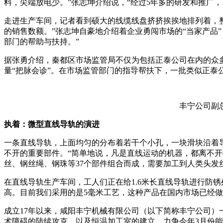
料，尖端放电少。”张志坤介绍说，“经过5年多的研发和推广
走进生产车间，记者看到硕大的线缆线盘挤挤挨挨地排列着，
的销售数额。”张志坤自豪地介绍着企业勇闯市场的“当家产品
部门的帮助与扶持。”
据张勇介绍，秦都区市场监管局不仅为包括正泰公司在内的众
量“把脉会诊”。在市场监管部门的指导帮扶下，一批类似正泰
丰宁公司副
执着：微型直线导轨的演进
一条直线导轨，上面均匀的分布着若干个小孔，一块滑块沿着导
不开的重要部件。“简单地说，凡是直线运动的机器，都离不开
丝、钢丝绳、钢珠等37个部件组合而成，需要加工到人类头发
在直线导轨生产车间，工人们正在给1.6米长直线导轨进行防
高。目前我们采用的是5毫米工艺，这种产品在国内市场已经做
成立17年以来，咸阳丰宁机械有限公司（以下简称丰宁公司）
术障碍的陆续攻克，以及恒温加工室的建立，力争今年3月份能