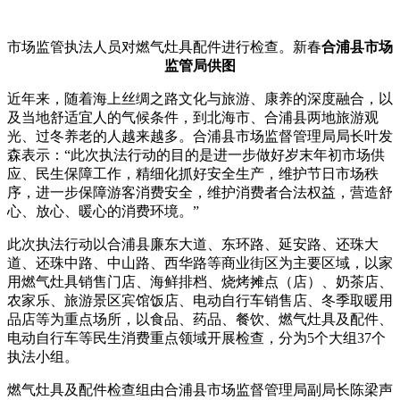
市场监管执法人员对燃气灶具配件进行检查。新春
合浦县市场
监管局供图
近年来，随着海上丝绸之路文化与旅游、康养的深度融合，以
及当地舒适宜人的气候条件，到北海市、合浦县两地旅游观
光、过冬养老的人越来越多。合浦县市场监督管理局局长叶发
森表示：“此次执法行动的目的是进一步做好岁末年初市场供
应、民生保障工作，精细化抓好安全生产，维护节日市场秩
序，进一步保障游客消费安全，维护消费者合法权益，营造舒
心、放心、暖心的消费环境。”
此次执法行动以合浦县廉东大道、东环路、延安路、还珠大
道、还珠中路、中山路、西华路等商业街区为主要区域，以家
用燃气灶具销售门店、海鲜排档、烧烤摊点（店）、奶茶店、
农家乐、旅游景区宾馆饭店、电动自行车销售店、冬季取暖用
品店等为重点场所，以食品、药品、餐饮、燃气灶具及配件、
电动自行车等民生消费重点领域开展检查，分为5个大组37个
执法小组。
燃气灶具及配件检查组由合浦县市场监督管理局副局长陈梁声