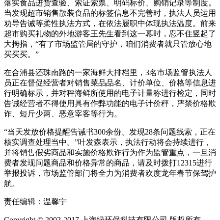
落实食品进货查验、索证索票、明码标价、购销记录等制度。
当发现超市销售散装食品的标签信息不完善时，执法人员运用
劝导告诫等柔性执法方式，在依法履职中体现执法温度。前来
超市购买礼物的外地游客王先生看到这一幕时，忍不住竖起了
大拇指，“有了市场监管局的守护，咱们消费者就只管放心地
买买买。”
在合浦县还珠南路的一家海鲜大排档里，3名市场监管执法人
员正在督促经营者对销售菜品品名、计价单位、价格等信息进
行明确标示，并对秤海鲜所使用的电子计量称进行检定，同时
告诫经营者不得使用具有作弊功能的电子计价秤，严禁价格欺
诈、短斤少两、恶意宰客等行为。
“当天发放价格提醒告诫书300余份、发现28条问题线索，正在
核实调查处理当中。”叶发森表示，执法行动将会持续进行，
并将销售假劣商品和实施价格欺诈行为作为监管重点，一旦消
费者发现问题商品和价格异常的商品，请及时拨打12315进行
举报投诉，市场监管部门将全力为消费者欢度龙年春节保驾护
航。
责任编辑：温馨宁
Copyright © 2002-2017 上海绿环保科技有限公司 版权所有