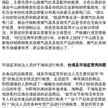
领队，主要负责中山路燃气灶具及配件的检查。古色古香的合
浦县中山路骑楼老街是合浦县传统的五金家电销售集散地，全
长百余米的街道两边密集分布着30余家五金家电门店。“请出
示你的营业执照和购进单据。”陈梁声每走进一家燃气灶具销
售门店，都会仔细检查燃气器具及相关产品是否存在无熄火保
护装置、未经强制认证、伪造变造或冒用3C认证标识等情
况，并督促经营者落实质量安全主体责任，严格履行进货查验
制度。“经过近两年的整治行动，从根本上扭转了中山路五金
家电经销商销售劣质燃气器具及相关产品的局面，燃气灶具销
售市场健康有序，群众购买更加放心了。”
市场监管执法人员对干海味进行检查。
合浦县市场监管局供图
在食品药品检查组，城东市场监管所执法人员主要对超市“年
货”的食品安全情况进行检查。走进超市，琳琅满目的商品、
熙熙攘攘的人群构成了一幅幅生动的画面，市民们纷纷挑选着
心仪的年货，为即将到来的新年做准备，海鸭蛋、干海味是外
地游客到北海合浦旅游的必选商品。“超市在节前有没有安排
专人对这些食品的质量情况进行检查？”“这个产品有进货票据
吗？”执法人员对各种年货产品进行仔细检查，督促经营主体