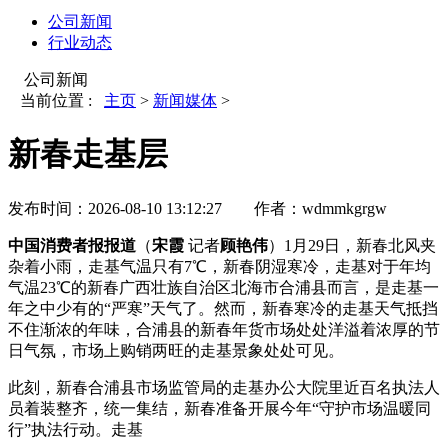
公司新闻
行业动态
公司新闻
当前位置 :
主页
>
新闻媒体
>
新春走基层
发布时间：
2026-08-10 13:12:27
作者：
wdmmkgrgw
中国消费者报报道
（
宋霞
记者
顾艳伟
）1月29日，新春北风夹
杂着小雨，走基气温只有7℃，新春
阴湿寒冷，走基对于年均
气温23℃的新春广西壮族自治区北海市合浦县而言，是走基一
年之中少有的“严寒”天气了。然而，新春寒冷的走基天气抵挡
不住渐浓的年味，合浦县的新春年货市场处处洋溢着浓厚的节
日气氛，市场上购销两旺的走基景象处处可见。
此刻，新春合浦县市场监管局的走基
办公大院里近百名执法人
员着装整齐，统一集结，新春准备开展今年“守护市场温暖同
行”执法行动。走基