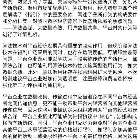
案例，对比介绍了欧盟、美国等域外平台反垄断实践，分别从
垄断协议、滥用市场支配地位、算法滥用、经营者集中四个维
度解读了《指引》中的重要条款，阐述了垄断行为的构成要件
和分析框架，对我国数字经济背景下反垄断领域的焦点问题
——算法合谋、大数据杀熟、用户数据共享、平台封禁行为等
进行了详细剖析。
算法技术对平台经济发展具有重要的驱动作用，但现阶段算法
技术在得到广泛应用的同时，也存在透明度低、可解释性差等
问题。平台企业既可能以算法为手段实施传统的垄断行为，如
算法合谋；也可能利用算法技术特性实施新型滥用行为，如大
数据杀熟。此外，算法滥用还存在损害结果扩大等风险。本次
培训建议平台企业增加行为透明度，注重保障消费者选择权，
强化第三方评估和沟通机制。
平台企业在数据收集、传输过程中应当避免在不同平台内经营
者之间传递信息，更不能主动帮助平台内经营者向其他经营者
传递信息，因为这将可能被认定为组织或帮助平台内经营者形
成合谋，平台企业据此可能成为轴幅协议中“轴心”，涉嫌构成
横向垄断协议。同时，平台企业也应尽力避免对平台内企业在
其他平台上从事经营活动的价格进行限制，如限制参加其他平
台的促销活动，或要求维持本平台上的最优惠价格，因为这属