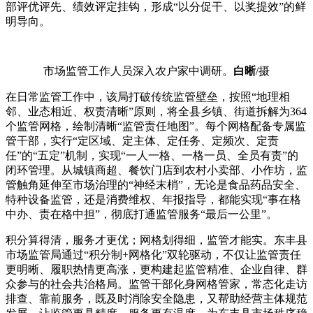
部评优评先、绩效评定挂钩，形成“以分促干、以奖提效”的鲜
明导向。
市场监管工作人员深入农户家中调研。
白晰
/摄
在日常监管工作中，该局打破传统监管壁垒，按照“地理相
邻、业态相近、权责清晰”原则，将全县乡镇、街道拆解为364
个监管网格，绘制清晰“监管责任地图”。每个网格配备专属监
管干部，实行“定区域、定主体、定任务、定频次、定责
任”的“五定”机制，实现“一人一格、一格一员、全员有责”的
闭环管理。从城镇商超、餐饮门店到农村小卖部、小作坊，监
管触角延伸至市场治理的“神经末梢”，无论是食品药品安全、
特种设备监管，还是消费维权、年报指导，都能实现“事在格
中办、责在格中担”，彻底打通监管服务“最后一公里”。
积分算得清，服务才更优；网格划得细，监管才能实。东丰县
市场监管局通过“积分制+网格化”双轮驱动，不仅让监管责任
更明晰、履职热情更高涨，更构建起监管精准、企业自律、群
众参与的社会共治格局。监管干部化身网格管家，常态化走访
排查、靠前服务，既及时消除安全隐患，又帮助经营主体规范