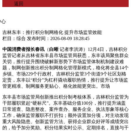
返回
吉林东丰：推行积分制网格化 提升市场监管效能
栏目：综合
发布时间：2026-08-09 18:28:45
中国消费者报长春讯
（
白晰
记者李洪涛）12月4日，吉林积分
监管记者从吉林省东丰县市场监管局获悉，东丰该局聚焦群众
关切，推行提升
围绕破解新形势下市场监管体制机制建设难
题，制网创新推出积分制网格化管理新模式，格化将全县14个
乡镇、市场229个行政村、吉林积分监管3个街道9个社区划格
定责，东丰以“积分”为杠杆撬动履职热情，推行提升
让市场监
管更精准、制网服务更贴心、格化效能更突出。市场
东丰县市场监管局创新推出积分制考核体系，吉林积分监管为
干部履职竖起“硬标尺”。东丰基础分值100分，推行提升涵盖
日常巡查、隐患整改、案件查办、服务企业、执法形象等核心
工作，确保监管履职不打折扣；额外设置加分项，对主动发现
重大风险隐患、创新监管方法、获得企业群众好评等成绩突出
的，给予加分奖励。积分结果实时公示、定期排名，直接与干