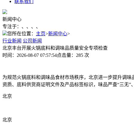
联系我们
新闻中心
专注于：、、、、
您所在位置：
主页
>
新闻中心
>
行业新闻
公司新闻
北京丰台开展火锅底料和调味品质量安全专项检查
时间：2026-08-07 07:57:54
点击量：285 次
为规范火锅底料和调味品食材市场秩序，北京进一步提升调味
资质、底料供货商证明文件及产品标签标识，味品严查“三无”
北京
北京