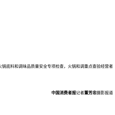
火锅底料和调味品质量安全专项检查，火锅和调重点查验经营者
中国消费者报
记者
董芳忠
摄影报道