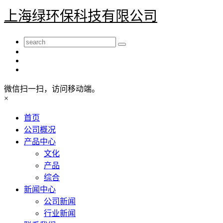
上海绿环保科技有限公司
微信扫一扫，访问移动端。
×
首页
公司概况
产品中心
文化
产品
综合
新闻中心
公司新闻
行业新闻