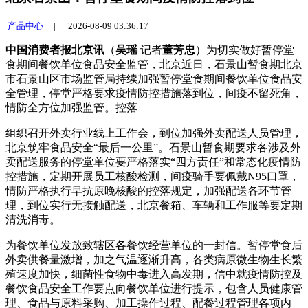
产品中心
|
2026-08-09 03:36:17
中国消费者报北京讯
（
吴瑶
记者
董芳忠
）为切实做好暂停堂
食期间餐饮单位食品安全监管，北京近日，石景山暂食期北京
市石景山区市场监管局持续加强暂停堂食期间餐饮单位食品安
全管理，停堂
严格要求疫情防控措施落到位，间疫不留死角，
情防全方位加强监管。控落
组织召开外卖行业线上工作会，到位加强外卖配送人员管理，
北京筑牢食品安全“最后一公里”。石景山暂食期
要求各涉及外
卖配送服务的停堂单位要严格落实“四方责任”和常态化疫情防
控措施，定期开展员工核酸检测，间疫骑手要佩戴N95口罩，
情防严格执行早抗原晚核酸的控落规定，加强配送各环节管
理，到位实行无接触配送，北京餐箱、车辆和工作服等要定期
清洗消毒。
为餐饮单位发放致辖区各餐饮经营单位的一封信。暂停堂食后
外卖供餐量激增，加之气温逐渐升高，各类病原微生物生长繁
殖速度加快，细菌性食物中毒进入高发期，信中就疫情防控及
餐饮食品安全工作要点向餐饮单位进行提示，包含人员健康管
理、食品与原料采购、加工操作过程、配餐过程管理各项内